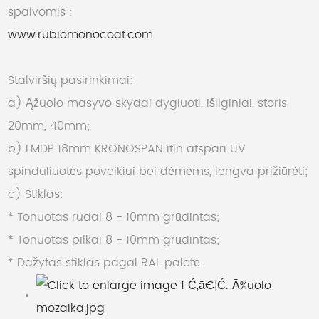
spalvomis :
www.rubiomonocoat.com
Stalviršių pasirinkimai:
a) Ąžuolo masyvo skydai dygiuoti, išilginiai, storis
20mm, 40mm;
b) LMDP 18mm KRONOSPAN itin atspari UV
spinduliuotės poveikiui bei dėmėms, lengva prižiūrėti;
c) Stiklas:
* Tonuotas rudai 8 - 10mm grūdintas;
* Tonuotas pilkai 8 - 10mm grūdintas;
* Dažytas stiklas pagal RAL paletė.