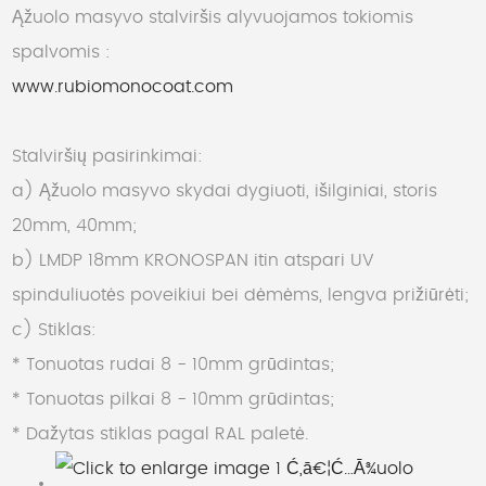
Ąžuolo masyvo stalviršis alyvuojamos tokiomis
spalvomis :
www.rubiomonocoat.com
Stalviršių pasirinkimai:
a) Ąžuolo masyvo skydai dygiuoti, išilginiai, storis
20mm, 40mm;
b) LMDP 18mm KRONOSPAN itin atspari UV
spinduliuotės poveikiui bei dėmėms, lengva prižiūrėti;
c) Stiklas:
* Tonuotas rudai 8 - 10mm grūdintas;
* Tonuotas pilkai 8 - 10mm grūdintas;
* Dažytas stiklas pagal RAL paletė.