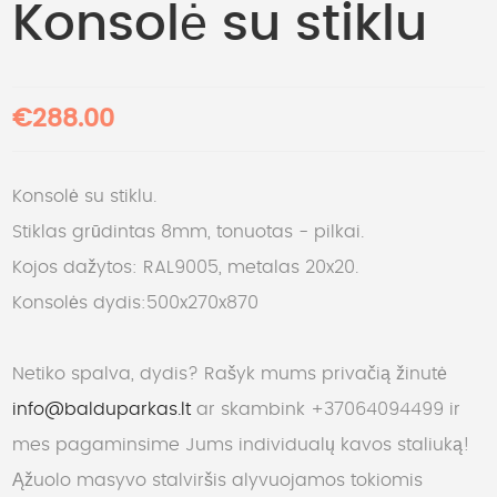
Konsolė su stiklu
€288.00
Konsolė su stiklu.
Stiklas grūdintas 8mm, tonuotas - pilkai.
Kojos dažytos: RAL9005, metalas 20x20.
Konsolės dydis:500x270x870
Netiko spalva, dydis? Rašyk mums privačią žinutė
info@balduparkas.lt
ar skambink +37064094499 ir
mes pagaminsime Jums individualų kavos staliuką!
Ąžuolo masyvo stalviršis alyvuojamos tokiomis