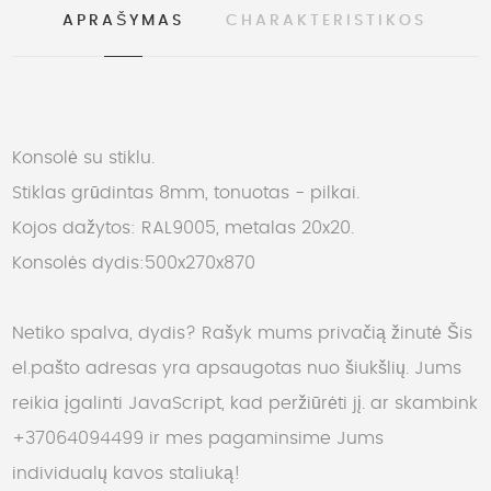
APRAŠYMAS
CHARAKTERISTIKOS
Konsolė su stiklu.
Stiklas grūdintas 8mm, tonuotas - pilkai.
Kojos dažytos: RAL9005, metalas 20x20.
Konsolės dydis:500x270x870
Netiko spalva, dydis? Rašyk mums privačią žinutė
Šis
el.pašto adresas yra apsaugotas nuo šiukšlių. Jums
reikia įgalinti JavaScript, kad peržiūrėti jį.
ar skambink
+37064094499 ir mes pagaminsime Jums
individualų kavos staliuką!