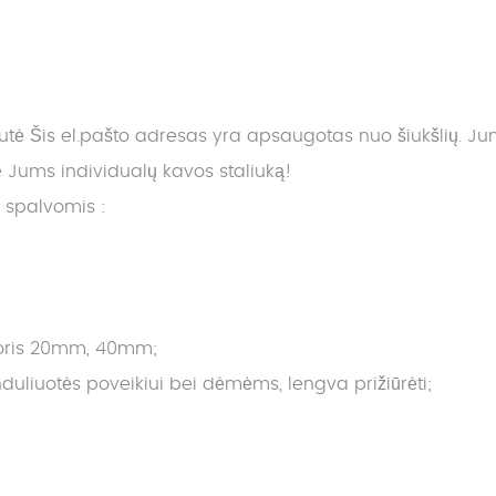
nutė
Šis el.pašto adresas yra apsaugotas nuo šiukšlių. Jums 
ums individualų kavos staliuką!
s spalvomis :
storis 20mm, 40mm;
liuotės poveikiui bei dėmėms, lengva prižiūrėti;