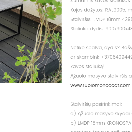
Žurnalinis kavos staliukas
Kojos dažytos: RAL9005, m
Stalviršis: LMDP 18mm 42
Staliuko dydis: 900x900x4
Netiko spalva, dydis? Raš
ar skambink +3706409449
kavos staliuką!
Ąžuolo masyvo stalviršis 
www.rubiomonocoat.com
Stalviršių pasirinkimai:
a) Ąžuolo masyvo skydai dy
b) LMDP 18mm KRONOSPAN it