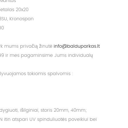
 Mantas
etalas 20x20
98SU, Kronospan
80
yk mums privačią žinutė
info@balduparkas.lt
9 ir mes pagaminsime Jums individualų
alyvuojamos tokiomis spalvomis :
giuoti, išilginiai, storis 20mm, 40mm;
in atspari UV spinduliuotės poveikiui bei