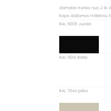
Gamyba trunka nuo 2 iki 4
Kojos dažomos milteliniu 
RAL 9005 Juoda
RAL 9010 Balta
RAL 7044 pilka