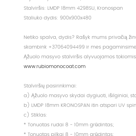
Stalviršis: LMDP 18mm 4298SU, Kronospan
Staliuko dydis: 900x900x480
Netiko spalva, dydis? Rašyk mums privačią ži
skambink +37064094499 ir mes pagaminsime J
Ąžuolo masyvo stalviršis alyvuojamos tokiomi
www.rubiomonocoat.com
Stalviršių pasirinkimai:
a) Ąžuolo masyvo skydai dygiuoti, išilginiai, 
b) LMDP 18mm KRONOSPAN itin atspari UV spindu
c) Stiklas:
* Tonuotas rudai 8 - 10mm grūdintas;
* Tonuotas pilkai 8 - 10mm grūdintas;