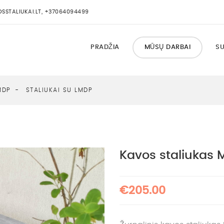
STALIUKAI.LT, +37064094499
PRADŽIA
MŪSŲ DARBAI
SU
MDP
STALIUKAI SU LMDP
Kavos staliukas 
€205.00