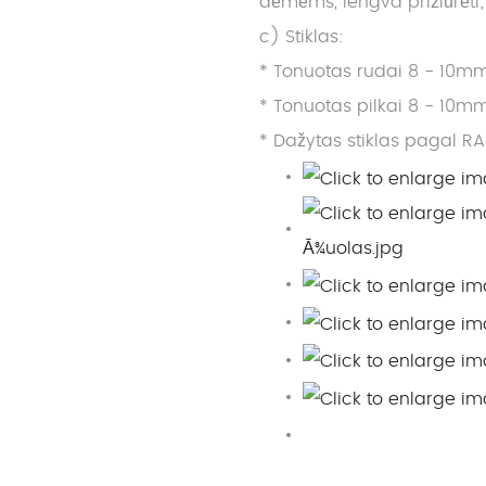
dėmėms, lengva prižiūrėti;
c) Stiklas:
* Tonuotas rudai 8 - 10mm
* Tonuotas pilkai 8 - 10mm
* Dažytas stiklas pagal RA