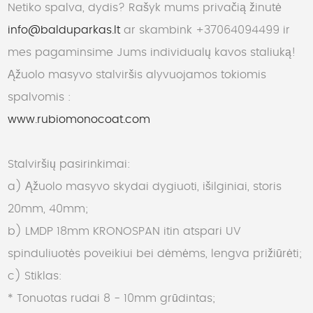
Netiko spalva, dydis? Rašyk mums privačią žinutė
info@balduparkas.lt
ar skambink +37064094499 ir
mes pagaminsime Jums individualų kavos staliuką!
Ąžuolo masyvo stalviršis alyvuojamos tokiomis
spalvomis :
www.rubiomonocoat.com
Stalviršių pasirinkimai:
a) Ąžuolo masyvo skydai dygiuoti, išilginiai, storis
20mm, 40mm;
b) LMDP 18mm KRONOSPAN itin atspari UV
spinduliuotės poveikiui bei dėmėms, lengva prižiūrėti;
c) Stiklas:
* Tonuotas rudai 8 - 10mm grūdintas;