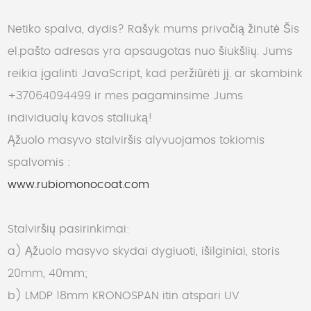
Netiko spalva, dydis? Rašyk mums privačią žinutė
Šis
el.pašto adresas yra apsaugotas nuo šiukšlių. Jums
reikia įgalinti JavaScript, kad peržiūrėti jį.
ar skambink
+37064094499 ir mes pagaminsime Jums
individualų kavos staliuką!
Ąžuolo masyvo stalviršis alyvuojamos tokiomis
spalvomis :
www.rubiomonocoat.com
Stalviršių pasirinkimai:
a) Ąžuolo masyvo skydai dygiuoti, išilginiai, storis
20mm, 40mm;
b) LMDP 18mm KRONOSPAN itin atspari UV