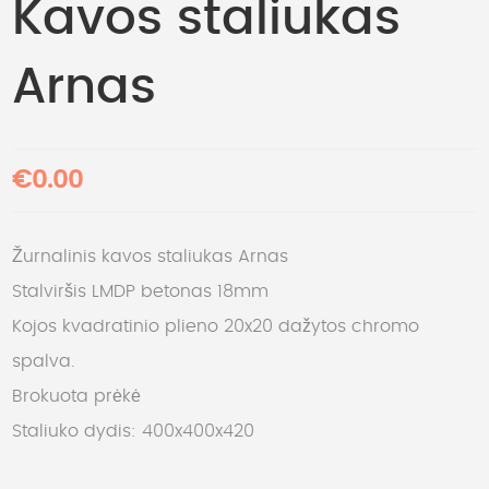
Kavos staliukas
Arnas
€0.00
Žurnalinis kavos staliukas Arnas
Stalviršis LMDP betonas 18mm
Kojos kvadratinio plieno 20x20 dažytos chromo
spalva.
Brokuota prėkė
Staliuko dydis: 400x400x420