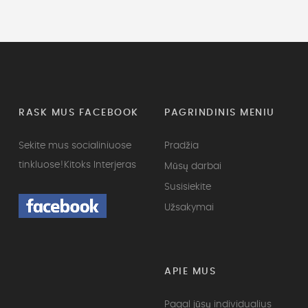
RASK MUS FACEBOOK
PAGRINDINIS MENIU
Sekite mus socialiniuose
Pradžia
tinkluose!
Kitoks Interjeras
Mūsų darbai
Susisiekite
Užsakymai
APIE MUS
Pagal jūsų individualius