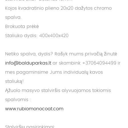
Kojos kvadratinio plieno 20x20 dažytos chromo
spalva.
Brokuota prėkė
Staliuko dydis: 400x400x420
Netiko spalva, dydis? Rašyk mums privačią žinutė
info@balduparkas.lt
ar skambink +37064094499 ir
mes pagaminsime Jums individualų kavos
staliuką!
Ąžuolo masyvo stalviršis alyvuojamos tokiomis
spalvomis :
www.rubiomonocoat.com
Stalviršių pasirinkimai: