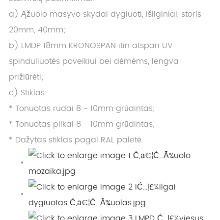
a) Ąžuolo masyvo skydai dygiuoti, išilginiai, storis
20mm, 40mm;
b) LMDP 18mm KRONOSPAN itin atspari UV
spinduliuotės poveikiui bei dėmėms, lengva
prižiūrėti;
c) Stiklas:
* Tonuotas rudai 8 - 10mm grūdintas;
* Tonuotas pilkai 8 - 10mm grūdintas;
* Dažytas stiklas pagal RAL paletė.