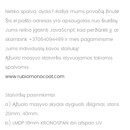
Netiko spalva, dydis? Rašyk mums privačią žinutė
Šis el.pašto adresas yra apsaugotas nuo šiukšlių.
Jums reikia įgalinti JavaScript, kad peržiūrėti jį.
ar
skambink +37064094499 ir mes pagaminsime
Jums individualų kavos staliuką!
Ąžuolo masyvo stalviršis alyvuojamos tokiomis
spalvomis :
www.rubiomonocoat.com
Stalviršių pasirinkimai:
a) Ąžuolo masyvo skydai dygiuoti, išilginiai, storis
20mm, 40mm;
b) LMDP 18mm KRONOSPAN itin atspari UV