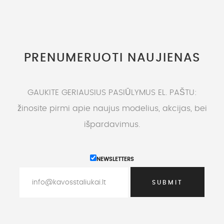
PRENUMERUOTI NAUJIENAS
GAUKITE GERIAUSIUS PASIŪLYMUS EL. PAŠTU:
žinosite pirmi apie naujus modelius, akcijas, bei
išpardavimus.
NEWSLETTERS