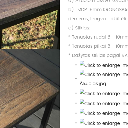
a) Ąžuolo masyvo skydai dy
b) LMDP 18mm KRONOSPAN it
dėmėms, lengva prižiūrėti;
c) Stiklas:
* Tonuotas rudai 8 - 10mm
* Tonuotas pilkai 8 - 10mm
* Dažytas stiklas pagal RA