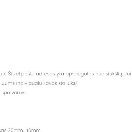
nutė
Šis el.pašto adresas yra apsaugotas nuo šiukšlių. Jums 
ums individualų kavos staliuką!
s spalvomis :
storis 20mm, 40mm;