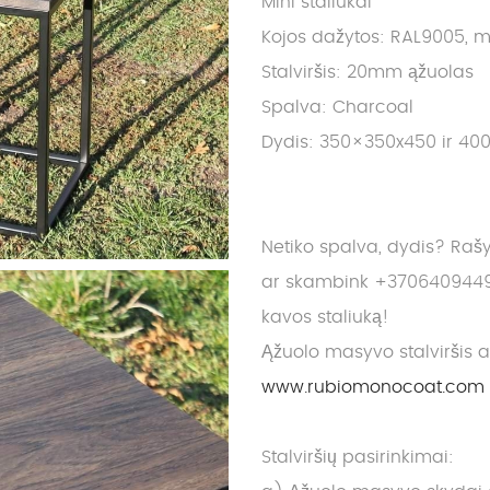
Mini staliukai
Kojos dažytos: RAL9005, m
Stalviršis: 20mm ąžuolas
Spalva: Charcoal
Dydis: 350×350x450 ir 40
Netiko spalva, dydis? Raš
ar skambink +3706409449
kavos staliuką!
Ąžuolo masyvo stalviršis 
www.rubiomonocoat.com
Stalviršių pasirinkimai: