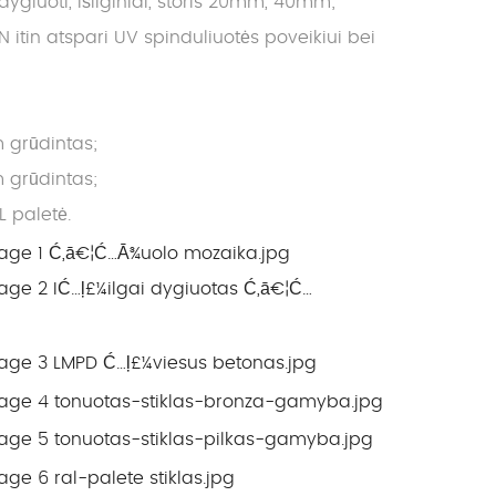
giuoti, išilginiai, storis 20mm, 40mm;
in atspari UV spinduliuotės poveikiui bei
 grūdintas;
 grūdintas;
L paletė.