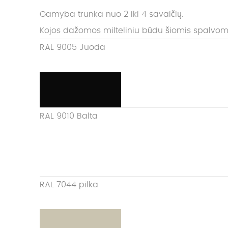
Gamyba trunka nuo 2 iki 4 savaičių.
Kojos dažomos milteliniu būdu šiomis spalvom
RAL 9005 Juoda
RAL 9010 Balta
RAL 7044 pilka