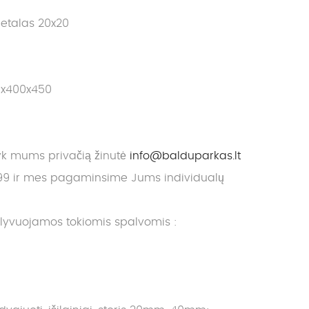
etalas 20x20
0x400x450
yk mums privačią žinutė
info@balduparkas.lt
9 ir mes pagaminsime Jums individualų
alyvuojamos tokiomis spalvomis :