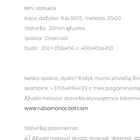
Mini staliukai
Kojos dažytos: RAL9005, metalas 20x20
Stalviršis: 20mm ąžuolas
Spalva: Charcoal
Dydis: 350×350x450 ir 400x400x450
Netiko spalva, dydis? Rašyk mums privačią ži
skambink +37064094499 ir mes pagaminsime J
Ąžuolo masyvo stalviršis alyvuojamos tokiomi
www.rubiomonocoat.com
Stalviršių pasirinkimai:
a) Ąžuolo masyvo skydai dygiuoti, išilginiai, 