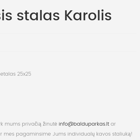
s stalas Karolis
etalas 25x25
yk mums privačią žinutė
info@balduparkas.lt
ar
 mes pagaminsime Jums individualų kavos staliuką!