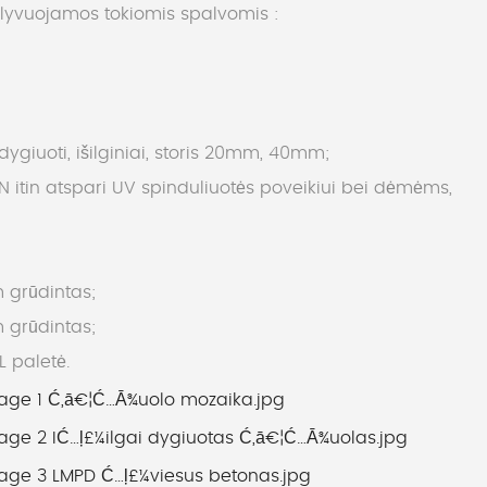
alyvuojamos tokiomis spalvomis :
giuoti, išilginiai, storis 20mm, 40mm;
tin atspari UV spinduliuotės poveikiui bei dėmėms,
 grūdintas;
 grūdintas;
L paletė.