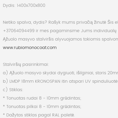
Dydis: 1400x700x800
Netiko spalva, dydis? Rašyk mums privačią žinutė
Šis e
+37064094499 ir mes pagaminsime Jums individualų k
Ąžuolo masyvo stalviršis alyvuojamos tokiomis spalvo
www.rubiomonocoat.com
Stalviršių pasirinkimai:
a) Ąžuolo masyvo skydai dygiuoti, išilginiai, storis 2
b) LMDP 18mm KRONOSPAN itin atspari UV spinduliuotės 
c) Stiklas:
* Tonuotas rudai 8 - 10mm grūdintas;
* Tonuotas pilkai 8 - 10mm grūdintas;
* Dažytas stiklas pagal RAL paletė.