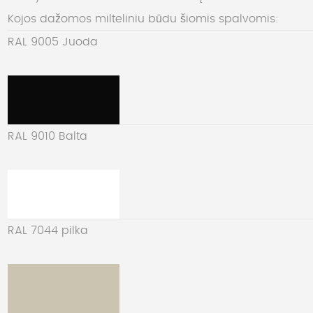
Kojos dažomos milteliniu būdu šiomis spalvomis:
RAL 9005 Juoda
RAL 9010 Balta
RAL 7044 pilka