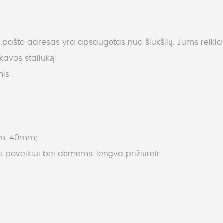
l.pašto adresas yra apsaugotas nuo šiukšlių. Jums reikia įg
avos staliuką!
mis :
0mm, 40mm;
poveikiui bei dėmėms, lengva prižiūrėti;