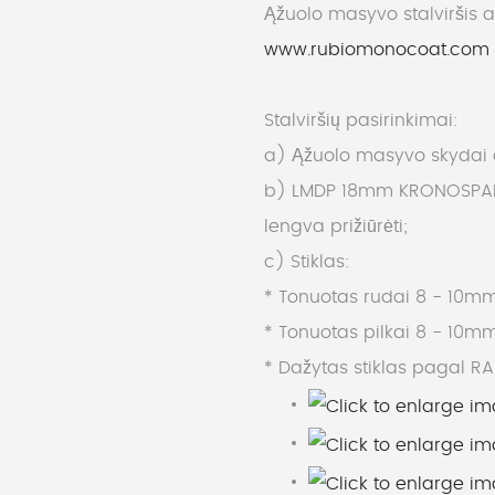
Ąžuolo masyvo stalviršis 
www.rubiomonocoat.com
Stalviršių pasirinkimai:
a) Ąžuolo masyvo skydai dy
b) LMDP 18mm KRONOSPAN i
lengva prižiūrėti;
c) Stiklas:
* Tonuotas rudai 8 - 10mm
* Tonuotas pilkai 8 - 10mm
* Dažytas stiklas pagal RA