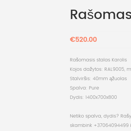
Rašomasi
€520.00
Rašomasis stalas Karolis
Kojos dažytos: RAL9005, m
Stalviršis: 40mm ąžuolas
Spalva: Pure
Dydis: 1400x700x800
Netiko spalva, dydis? Raš
skambink +37064094499 ir