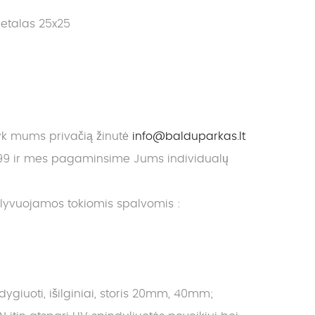
etalas 25x25
yk mums privačią žinutė
info@balduparkas.lt
9 ir mes pagaminsime Jums individualų
alyvuojamos tokiomis spalvomis :
giuoti, išilginiai, storis 20mm, 40mm;