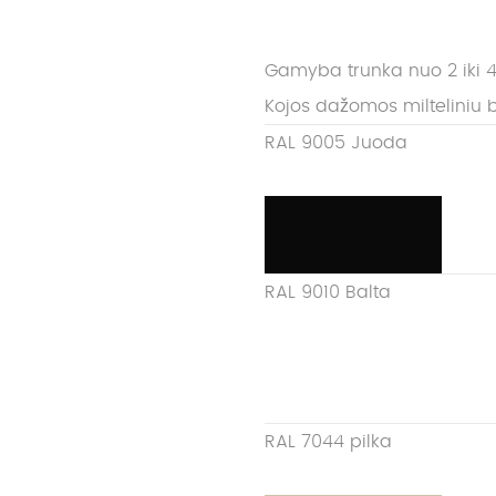
Gamyba trunka nuo 2 iki 4
Kojos dažomos milteliniu 
RAL 9005 Juoda
RAL 9010 Balta
RAL 7044 pilka