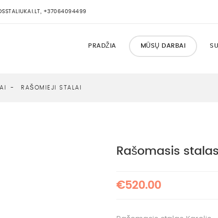
STALIUKAI.LT, +37064094499
PRADŽIA
MŪSŲ DARBAI
SU
AI
RAŠOMIEJI STALAI
Rašomasis stalas
€520.00