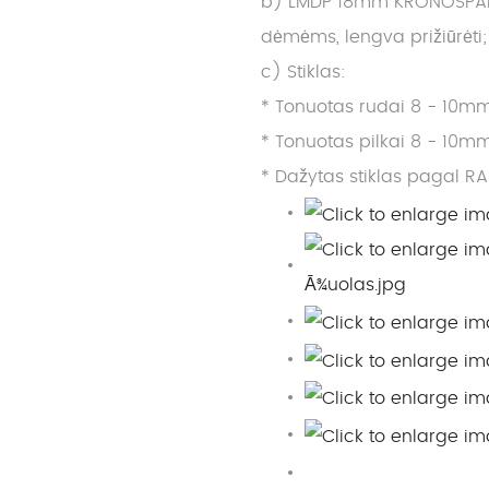
b) LMDP 18mm KRONOSPAN it
dėmėms, lengva prižiūrėti;
c) Stiklas:
* Tonuotas rudai 8 - 10mm
* Tonuotas pilkai 8 - 10mm
* Dažytas stiklas pagal RA