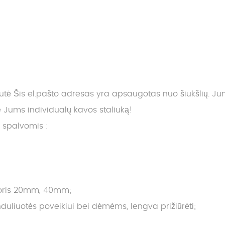
nutė
Šis el.pašto adresas yra apsaugotas nuo šiukšlių. Jums 
ums individualų kavos staliuką!
s spalvomis :
storis 20mm, 40mm;
liuotės poveikiui bei dėmėms, lengva prižiūrėti;