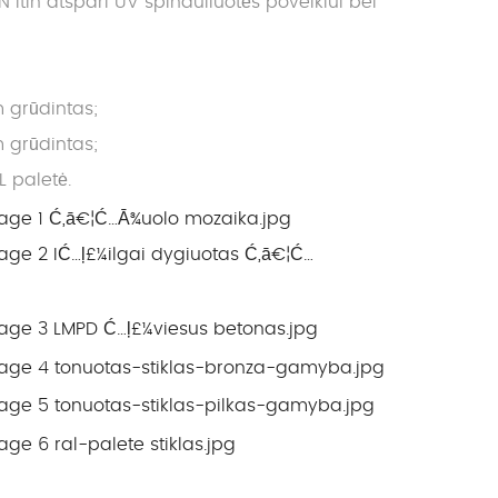
in atspari UV spinduliuotės poveikiui bei
 grūdintas;
 grūdintas;
L paletė.