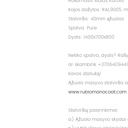
Rašomasis stalas Karolis
Kojos dažytos: RAL9005, m
Stalviršis: 40mm ąžuolas
Spalva: Pure
Dydis: 1400x700x800
Netiko spalva, dydis? Raš
ar skambink +3706409449
kavos staliuką!
Ąžuolo masyvo stalviršis 
www.rubiomonocoat.com
Stalviršių pasirinkimai:
a) Ąžuolo masyvo skydai dy