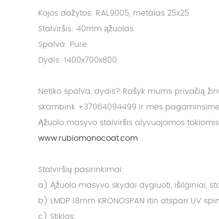
Kojos dažytos: RAL9005, metalas 25x25
Stalviršis: 40mm ąžuolas
Spalva: Pure
Dydis: 1400x700x800
Netiko spalva, dydis? Rašyk mums privačią ži
skambink +37064094499 ir mes pagaminsime J
Ąžuolo masyvo stalviršis alyvuojamos tokiomi
www.rubiomonocoat.com
Stalviršių pasirinkimai:
a) Ąžuolo masyvo skydai dygiuoti, išilginiai, 
b) LMDP 18mm KRONOSPAN itin atspari UV spindu
c) Stiklas: