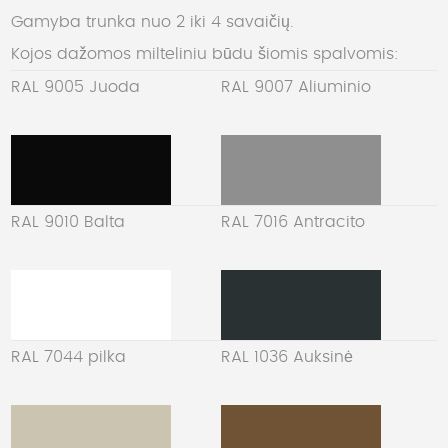
Gamyba trunka nuo 2 iki 4 savaičių.
Kojos dažomos milteliniu būdu šiomis spalvomis:
RAL 9005 Juoda
RAL 9007 Aliuminio
RAL 9010 Balta
RAL 7016 Antracito
RAL 7044 pilka
RAL 1036 Auksinė