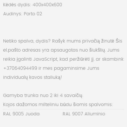
Kėdės dydis: 400x400x600
Audinys: Porto 02
Netiko spalva, dydis? Rašyk mums privačią žinutė
Šis
el.pašto adresas yra apsaugotas nuo šiukšlių. Jums
reikia įgalinti JavaScript, kad peržiūrėti jį.
ar skambink
+37064094499 ir mes pagaminsime Jums
individualų kavos staliuką!
Gamyba trunka nuo 2 iki 4 savaičių.
Kojos dažomos milteliniu būdu šiomis spalvomis:
RAL 9005 Juoda
RAL 9007 Aliuminio