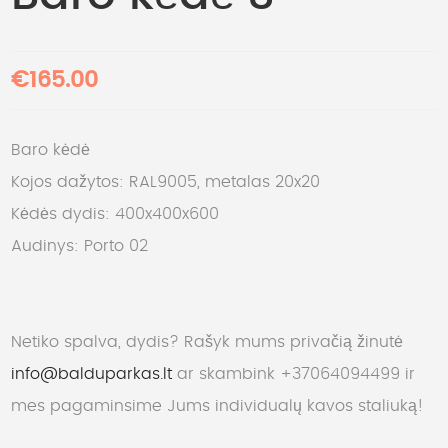
€165.00
Baro kėdė
Kojos dažytos: RAL9005, metalas 20x20
Kėdės dydis: 400x400x600
Audinys: Porto 02
Netiko spalva, dydis? Rašyk mums privačią žinutė
info@balduparkas.lt
ar skambink +37064094499 ir
mes pagaminsime Jums individualų kavos staliuką!