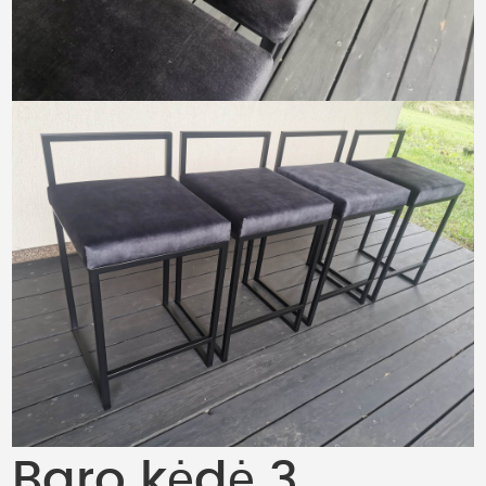
Baro kėdė 3