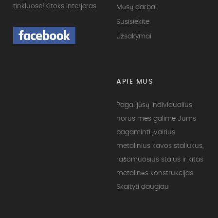
tinkluose!
Kitoks Interjeras
Mūsų darbai
Susisiekite
Užsakymai
APIE MUS
Pagal jūsų individualius
norus mes galime Jums
pagaminti įvairius
metalinius kavos staliukus,
rašomuosius stalus ir kitas
metalinės konstrukcijas
Skaityti daugiau