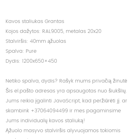
Kavos staliukas Grantas
Kojos dažytos: RAL9005, metalas 20x20
Stalviršis: 40mm ąžuolas
Spalva: Pure
Dydis: 1200x650×450
Netiko spalva, dydis? Rašyk mums privačią žinutė
Šis el.pašto adresas yra apsaugotas nuo šiukšlių.
Jums reikia įgalinti JavaScript, kad peržiūrėti jį.
ar
skambink +37064094499 ir mes pagaminsime
Jums individualų kavos staliuką!
Ąžuolo masyvo stalviršis alyvuojamos tokiomis