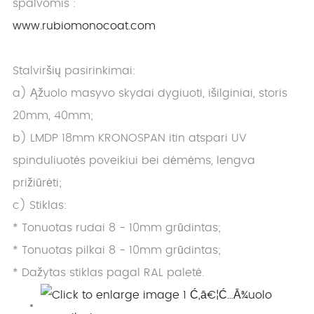
spalvomis :
www.rubiomonocoat.com
Stalviršių pasirinkimai:
a) Ąžuolo masyvo skydai dygiuoti, išilginiai, storis
20mm, 40mm;
b) LMDP 18mm KRONOSPAN itin atspari UV
spinduliuotės poveikiui bei dėmėms, lengva
prižiūrėti;
c) Stiklas:
* Tonuotas rudai 8 - 10mm grūdintas;
* Tonuotas pilkai 8 - 10mm grūdintas;
* Dažytas stiklas pagal RAL paletė.