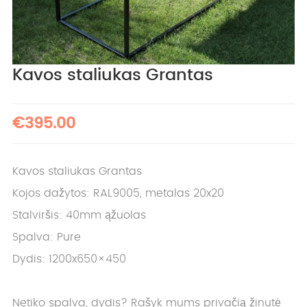
Kavos staliukas Grantas
€395.00
Kavos staliukas Grantas
Kojos dažytos: RAL9005, metalas 20x20
Stalviršis: 40mm ąžuolas
Spalva: Pure
Dydis: 1200x650×450
Netiko spalva, dydis? Rašyk mums privačią žinutė