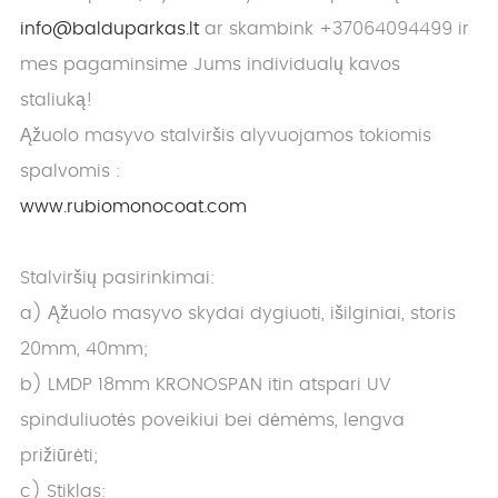
info@balduparkas.lt
ar skambink +37064094499 ir
mes pagaminsime Jums individualų kavos
staliuką!
Ąžuolo masyvo stalviršis alyvuojamos tokiomis
spalvomis :
www.rubiomonocoat.com
Stalviršių pasirinkimai:
a) Ąžuolo masyvo skydai dygiuoti, išilginiai, storis
20mm, 40mm;
b) LMDP 18mm KRONOSPAN itin atspari UV
spinduliuotės poveikiui bei dėmėms, lengva
prižiūrėti;
c) Stiklas: