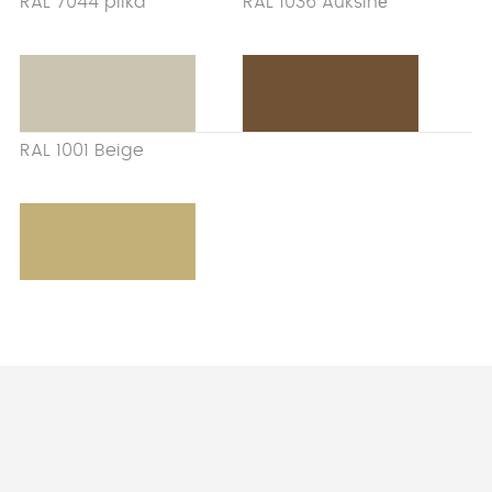
RAL 7044 pilka
RAL 1036 Auksinė
RAL 1001 Beige