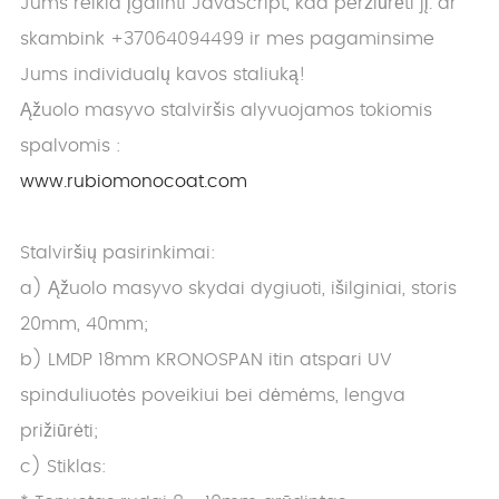
Jums reikia įgalinti JavaScript, kad peržiūrėti jį.
ar
skambink +37064094499 ir mes pagaminsime
Jums individualų kavos staliuką!
Ąžuolo masyvo stalviršis alyvuojamos tokiomis
spalvomis :
www.rubiomonocoat.com
Stalviršių pasirinkimai:
a) Ąžuolo masyvo skydai dygiuoti, išilginiai, storis
20mm, 40mm;
b) LMDP 18mm KRONOSPAN itin atspari UV
spinduliuotės poveikiui bei dėmėms, lengva
prižiūrėti;
c) Stiklas: