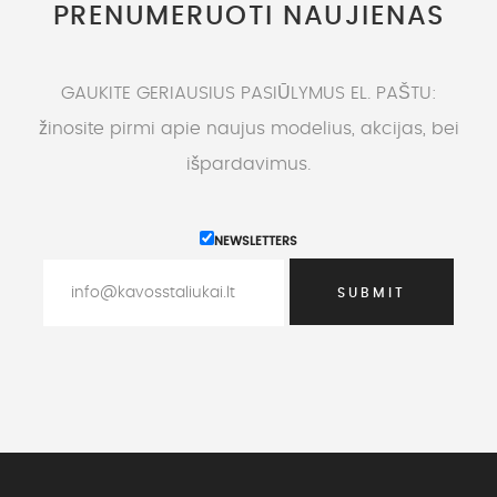
PRENUMERUOTI NAUJIENAS
GAUKITE GERIAUSIUS PASIŪLYMUS EL. PAŠTU:
žinosite pirmi apie naujus modelius, akcijas, bei
išpardavimus.
NEWSLETTERS