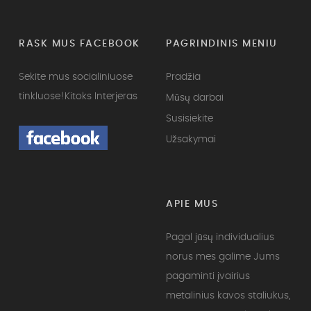
RASK MUS FACEBOOK
PAGRINDINIS MENIU
Sekite mus socialiniuose
Pradžia
tinkluose!
Kitoks Interjeras
Mūsų darbai
Susisiekite
Užsakymai
APIE MUS
Pagal jūsų individualius
norus mes galime Jums
pagaminti įvairius
metalinius kavos staliukus,