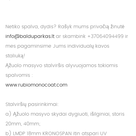
Netiko spalva, dydis? Rašyk mums privačią žinutė
info@balduparkas.lt
ar skambink +37064094499 ir
mes pagaminsime Jums individualų kavos
staliuką!
Ąžuolo masyvo stalviršis alyvuojamos tokiomis
spalvomis :
www.rubiomonocoat.com
Stalviršių pasirinkimai:
a) Ąžuolo masyvo skydai dygiuoti, išilginiai, storis
20mm, 40mm;
b) LMDP 18mm KRONOSPAN itin atspari UV